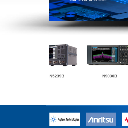
224A
N5239B
N9030B